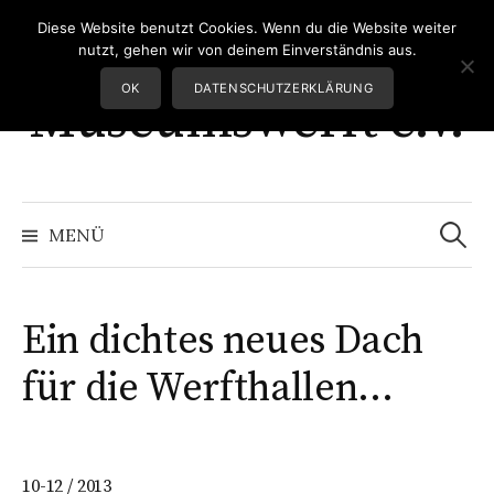
Springe
Diese Website benutzt Cookies. Wenn du die Website weiter
Greifswalder
zum
nutzt, gehen wir von deinem Einverständnis aus.
Inhalt
OK
DATENSCHUTZERKLÄRUNG
Museumswerft e.V.
Suchen
nach:
MENÜ
Ein dichtes neues Dach
für die Werfthallen…
10-12 / 2013