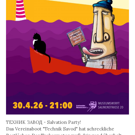
TEXHИK ЗABOД - Salvation Party!
Das Vereinsboot "Technik Savod" hat schreckliche