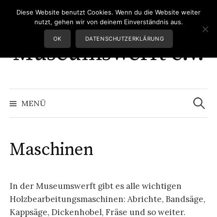
Springe
Diese Website benutzt Cookies. Wenn du die Website weiter
Greifswalder
zum
nutzt, gehen wir von deinem Einverständnis aus.
Inhalt
OK
DATENSCHUTZERKLÄRUNG
Museumswerft e.V.
Suchen
nach:
MENÜ
Maschinen
In der Museumswerft gibt es alle wichtigen
Holzbearbeitungsmaschinen: Abrichte, Bandsäge,
Kappsäge, Dickenhobel, Fräse und so weiter.